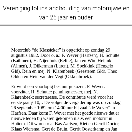
Vereniging tot instandhouding van motorrijwielen
van 25 jaar en ouder
1982
Motorclub “de Klassieker” is opgericht op zondag 29
augustus 1982. Door o. a.: F. Wever (Harfsen), H. Schutte
(Bathmen), H. Nijenhuis (Eefde), Jan en Wim Heijink
(Almen), J. Dijkerman (Laren), M. Spekkink (Hengelo
Gld), Rein en mej. N. Klarenbeek (Geesteren Gld), Theo
Olden en Hein van der Vegt (Okkenbroek).
Er werd een voorlopig bestuur gekozen: F. Wever:
voorzitter, H. Schutte: penningmeester, mej. N.
Klarenbeek: secretaresse. De contributie werd voor het
eerste jaar ƒ 10,-. De volgende vergadering was op zondag
26 september 1982 om 14:00 uur bij zaal “de Wever” in
Harfsen. Daar komt F. Wever met het goede nieuws dat er
nieuwe leden bij waren gekomen n.a.v. een motorrit in
Hattem. Dit waren o.a: Bas Aartsen, Riet en Gerrit Docter,
Klaas Wiersma, Gert de Bruin, Gerrit Oosterkamp en Jan