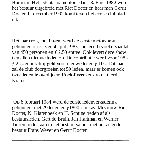
Hartman. Het ledental is hierdoor dan 18. Eind 1982 werd
het bestuur uitgebreid met Riet Docter en haar man Gerrit
Docter. In december 1982 komt teven het eerste clubblad
uit.
Het jaar erop, met Pasen, werd de eerste motorshow
gehouden op 2, 3 en 4 april 1983, met een bezoekersaantal
van 450 personen en ƒ 2,50 entree. Ook levert deze show
tientallen nieuwe leden op. De contributie werd voor 1983
ƒ 25,- en inschrijfgeld voor nieuwe leden ƒ 10,-. Dit jaar
zal de club doorgroeien tot 50 leden, maar er komen ook
twee leden te overlijden; Roelof Weekenstro en Gerrit
Kramer.
Op 6 februari 1984 werd de eerste ledenvergadering
gehouden, met 29 leden en ƒ1800,- in kas. Mevrouw Riet
Docter, N. Klarenbeek en H. Schutte treden af als
bestuursleden. Gert de Bruin, Jan Hartman en Werner
Jansen treden aan in het bestuur samen met het zittende
bestuur Frans Wever en Gerrit Docter.