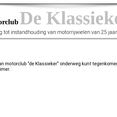
De Klassiek
orclub
g tot instandhouding van motorrijwielen van 25 jaa
van motorclub "de Klassieker" onderweg kunt tegenkome
imer.