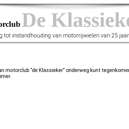
De Klassiek
orclub
g tot instandhouding van motorrijwielen van 25 jaa
van motorclub "de Klassieker" onderweg kunt tegenkome
imer.